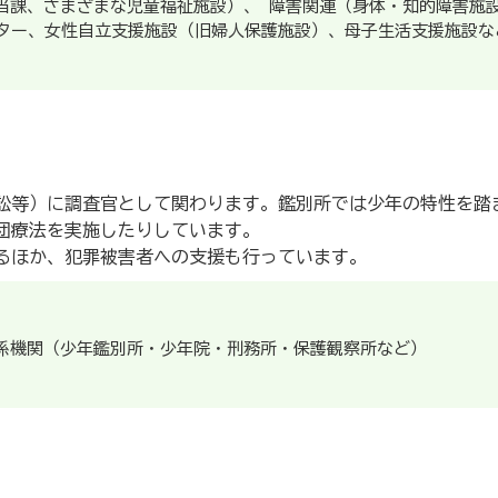
当課、さまざまな児童福祉施設）、 障害関連（身体・知的障害施
ンター、女性自立支援施設（旧婦人保護施設）、母子生活支援施設な
訟等）に調査官として関わります。鑑別所では少年の特性を踏
団療法を実施したりしています。
るほか、犯罪被害者への支援も行っています。
係機関（少年鑑別所・少年院・刑務所・保護観察所など）
）