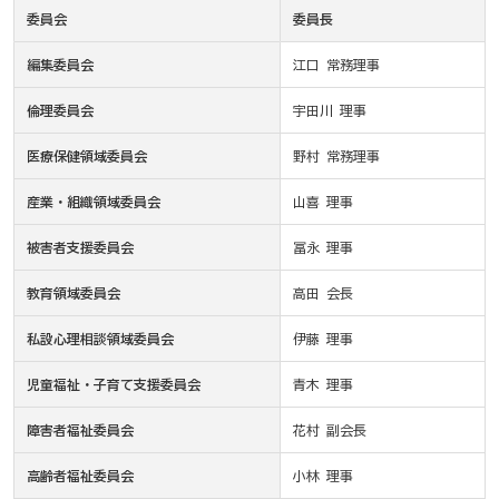
委員会
委員長
編集委員会
江口 常務理事
倫理委員会
宇田川 理事
医療保健領域委員会
野村 常務理事
産業・組織領域委員会
山喜 理事
被害者支援委員会
冨永 理事
教育領域委員会
高田 会長
私設心理相談領域委員会
伊藤 理事
児童福祉・子育て支援委員会
青木 理事
障害者福祉委員会
花村 副会長
高齢者福祉委員会
小林 理事