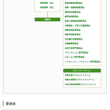
医療保健領域委員会
専務理事（1名）
産業・組織領域委員会
常務理事（3名）
被害者支援委員会
教育領域委員会
事務局
私設心理相談領域委員会
児童福祉・子育て支援委員会
障害者福祉委員会
高齢者福祉委員会
司法矯正領域委員会
支援事業委員会
自死予防専門委員会
アディクション専門委員会
ひきこもり専門委員会
バイオレンス・ハラスメント専門委員会
プロジェクトチーム
災害支援プロジェクトチーム
研修企画検討プロジェクトチーム
公認心理師制度関連プロジェクトチーム
委員会