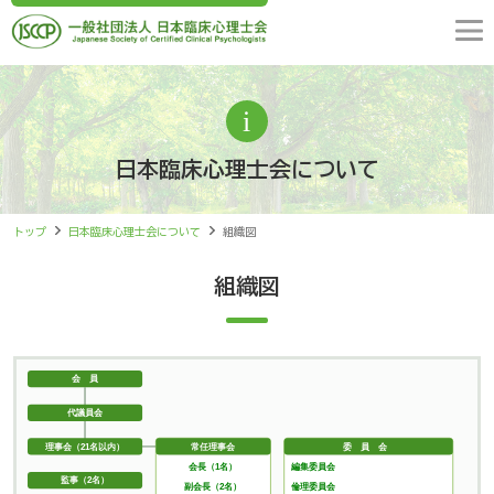
日本臨床心理士会について
トップ
日本臨床心理士会について
組織図
組織図
会 員
代議員会
委 員 会
理事会（21名以内）
常任理事会
編集委員会
会長（1名）
監事（2名）
倫理委員会
副会長（2名）