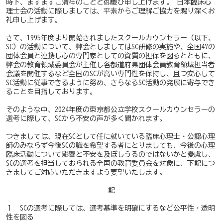
時下、ますますご清祥のことと御慶び申し上げます。 日本臨床心
理士会の活動に際しましては、平素からご理解ご協力を賜り深くお
礼申し上げます。
さて、1995年度より開始されましたスクールカウンセラー（以下、
SC）の活動について、弊会としましてはSC研修の実施や、全国47の
団体会員と連携し心の専門家としての資質の担保を図るとともに、
弊会の教育領域委員会が主催し各都道府県団体会員教育領域担当者
会議を開催するなど全国のSCが高い専門性を保持し、且つ安心して
SC活動に従事できるように努め、さらなるSC活動の発展に寄与でき
ることを目指しております。
そのような中、2024年度の東京都公立学校スクールカウンセラーの
選考に際して、SCから不安の声が多く聞かれます。
つきましては、現在SCとして任に就いている臨床心理士・公認心理
師のみならず今後SCの職を希望する者にとりましても、今後の心理
臨床活動について影響と不安を及ぼしうるのではないかと憂慮し、
SCの選考を担当しておられる全国の教育委員会を対象に、下記につ
きましてご対応いただきますよう要望いたします。
記
１ SCの選考に際しては、選考基準を明確にするなど公平性・透明
性を図る